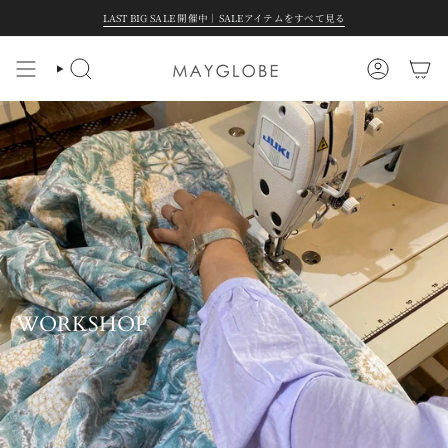
Skip
LAST BIG SALE 開催中｜SALEアイテムをすべて見る
to
content
Search
Account
WORKSHOP